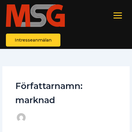
Hoppa
till
innehåll
Intresseanmälan
Författarnamn:
marknad