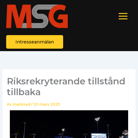
Hoppa
till
innehåll
Intresseanmälan
Riksrekryterande tillstånd
tillbaka
Av
marknad
/
20 mars 2025